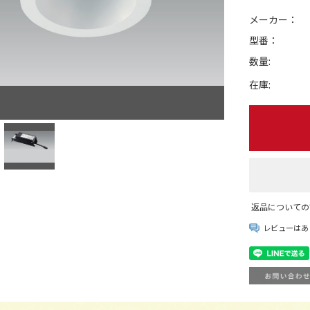
メーカー：
型番：
数量:
在庫:
返品についての
レビューはあ