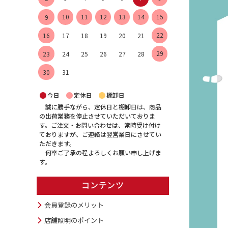
10
11
12
13
14
15
9
22
16
17
18
19
20
21
29
23
24
25
26
27
28
30
31
●
●
●
今日
定休日
棚卸日
誠に勝手ながら、定休日と棚卸日は、商品
の出荷業務を停止させていただいておりま
す。ご注文・お問い合わせは、常時受け付け
ておりますが、ご連絡は翌営業日にさせてい
ただきます。
何卒ご了承の程よろしくお願い申し上げま
す。
コンテンツ
会員登録のメリット
店舗照明のポイント