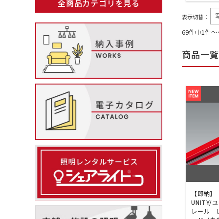
全商品カテゴリを見る
表示切替：
69件中1件～
商品一覧
【即納】 
UNITY
レール 