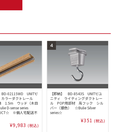
D-02115WD UNITY/
【即納】 BD-8543S UNITY/ユ
 カラーダクトレール
ニティ ライティングダクトレー
 1.5m ウッド（木目
ル POP用部材 吊フック シル
e D-sense series
バー（銀色） ☆Bulie Silver
 DUCT☆ ※個人宅配送不
series☆
¥351
(税込)
¥9,983
(税込)