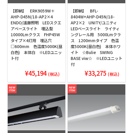
【即納】 ERK9059W＋
【即納】 BFL-
AHP-D45N/18-AP2×4
8404W+AHP-D45N/18-
ENDO/遠藤照明 LEDスクエ
AP2×2 UNITY/ユニティ
アベースライト 埋込型
LEDベースライト ライティ
10000Lmクラス FHP45W
ングレール用 5000Lmクラ
タイプ×4灯用 埋込穴
ス 1200mmタイプ 色温
□600mm 色温度5000K(昼
度5000K(昼白色) 本体ホワ
白色) 本体白 ※LEDユニッ
イト ☆Bulie SWING
ト付
BASE viw☆ ※LEDユニット
付
¥45,194
¥33,275
(税込)
(税込)