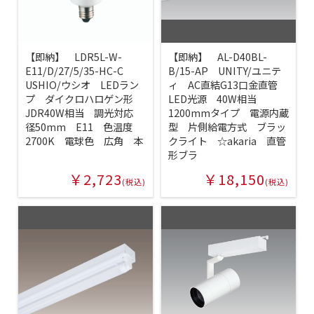
【即納】 LDR5L-W-
【即納】 AL-D40BL-
E11/D/27/5/35-HC-C
B/15-AP UNITY/ユニテ
USHIO/ウシオ LEDラン
ィ AC直結G13口金直管
プ ダイクロハロゲン形
LED光源 40W相当
JDR40W相当 調光対応
1200mmタイプ 電源内蔵
径50mm E11 色温度
型 片側給電方式 ブラッ
2700K 電球色 広角 本
クライト ☆akaria 直管
形ブラ
￥2,723
￥18,150
(税込)
(税込)