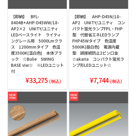
【即納】 BFL-
【即納】 AHP-D45N/18-
8404B+AHP-D45WW/18-
AP2 UNITY/ユニティ コン
AP2×2 UNITY/ユニティ
パクト蛍光ランプFPL・FHP
LEDベースライト ライティ
型 代替省エネLEDランプ
ングレール用 5000Lmクラ
FHP45Wタイプ 色温度
ス 1200mmタイプ 色温
5000K(昼白色) 電源内蔵
度3500K(温白色) 本体ブラ
型 誤接続防止2ピン口金
ック ☆Bulie SWING
☆akaria コンパクト蛍光ラ
BASE viw☆ ※LEDユニット
ンプ形LEDユニット☆
付
¥33,275
¥7,744
(税込)
(税込)