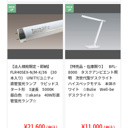
【法人様宛限定・即納】
【特売品・在庫限り】 BFL-
FLR40SEX-N/M-X/36 (30
8000 タスクアンビエント照
本入り) UNITY/ユニティ
明 次世代型デスクライト
直管蛍光ランプ ラピッドス
ハイスペックモデル 本体ホ
タート形 3波長 5000K
ワイト ☆Bulie Well-be
昼白色 ☆akaria 40W形直
デスクライト☆
管蛍光ランプ☆
¥21,600
¥11,000
(税込)
(税込)