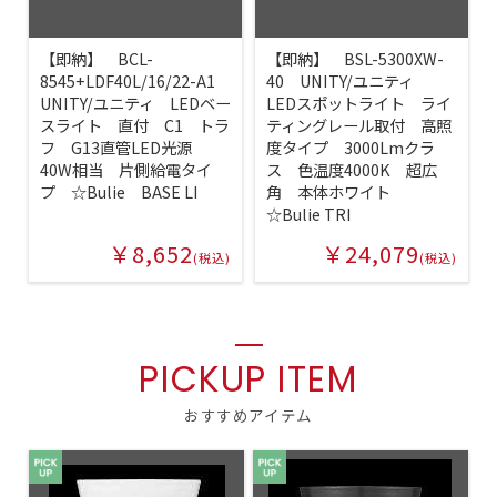
【即納】 BCL-
【即納】 BSL-5300XW-
8545+LDF40L/16/22-A1
40 UNITY/ユニティ
UNITY/ユニティ LEDベー
LEDスポットライト ライ
スライト 直付 C1 トラ
ティングレール取付 高照
フ G13直管LED光源
度タイプ 3000Lmクラ
40W相当 片側給電タイ
ス 色温度4000K 超広
プ ☆Bulie BASE LI
角 本体ホワイト
☆Bulie TRI
￥8,652
￥24,079
(税込)
(税込)
PICKUP ITEM