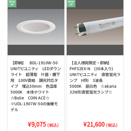
【即納】 BDL-1910W-50
【法人様宛限定・即納】
UNITY/ユニティ LEDダウン
FHF32EX-N (30本入り)
ライト 超薄型 什器・棚下
UNITY/ユニティ 直管蛍光ラ
用 100V直結 調光対応タ
ンプ Hf形 3波長
イプ 埋込50mm 色温度
5000K 昼白色 ☆akaria
5000K 本体ホワイト
32W形直管蛍光ランプ☆
☆Bulie COIN ACE☆
※UDL-1907W-50の後継モ
デル
¥9,075
¥21,600
(税込)
(税込)