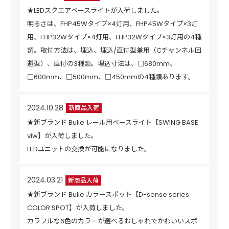
★LEDスクエアベースライトが入荷しました。
明るさは、FHP45Wタイプ×4灯用、FHP45Wタイプ×3灯
用、FHP32Wタイプ×4灯用、FHP32Wタイプ×3灯用の4種
類。取付方法は、埋込、埋込/直付型兼用（Cチャンネル回
避型）、直付の3種類。埋込寸法は、□680mm、
□600mm、□500mm、□450mmの4種類あります。
2024.10.28
新商品入荷
★新ブランド Bulie レール用ベースライト【SWING BASE
viw】が入荷しました。
LEDユニットの交換が可能になりました。
2024.03.21
新商品入荷
★新ブランド Bulie カラースポット【D-sense series
COLOR SPOT】が入荷しました。
カラフルな6色のカラーが選べるおしゃれでかわいいスポ