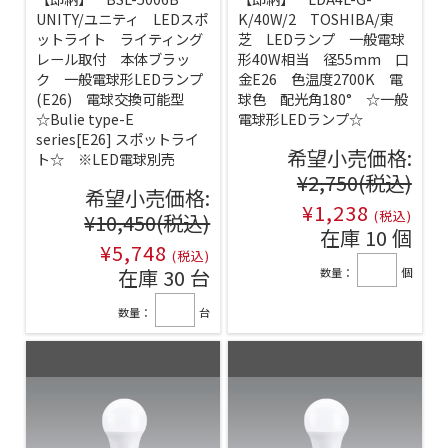
UNITY/ユニティ LEDスポ
K/40W/2 TOSHIBA/東
ットライト ライティング
芝 LEDランプ 一般電球
レール取付 本体ブラッ
形40W相当 径55mm 口
ク 一般電球形LEDランプ
金E26 色温度2700K 電
(E26) 電球交換可能型
球色 配光角180° ☆一般
☆Bulie type-E
電球形LEDランプ☆
series[E26] スポットライ
希望小売価格:
ト☆ ※LED電球別売
¥2,750
(税込)
希望小売価格:
¥1,238
(税込)
¥10,450
(税込)
在庫 10 個
¥5,748
(税込)
在庫 30 台
数量：
個
数量：
台