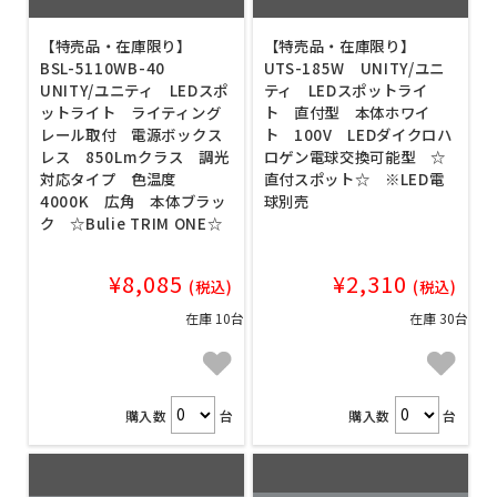
【特売品・在庫限り】
【特売品・在庫限り】
BSL-5110WB-40
UTS-185W UNITY/ユニ
UNITY/ユニティ LEDスポ
ティ LEDスポットライ
ットライト ライティング
ト 直付型 本体ホワイ
レール取付 電源ボックス
ト 100V LEDダイクロハ
レス 850Lmクラス 調光
ロゲン電球交換可能型 ☆
対応タイプ 色温度
直付スポット☆ ※LED電
4000K 広角 本体ブラッ
球別売
ク ☆Bulie TRIM ONE☆
¥8,085
¥2,310
(税込)
(税込)
在庫 10台
在庫 30台
購入数
台
購入数
台