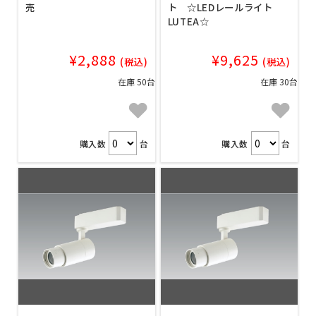
売
ト ☆LEDレールライト
LUTEA☆
¥2,888
¥9,625
(税込)
(税込)
在庫 50台
在庫 30台
購入数
台
購入数
台