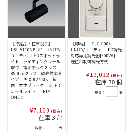
【特売品・在庫限り】
【即納】 TLC-0005
USL-5110NB-27 UNITY/
UNITY/ユニティ LED調光
ユニティ LEDスポットラ
対応専用調光器[300VA]
イト ライティングレール
逆位相制御調光方式
取付 電源ボックスレス
850Lmクラス 調光対応タ
¥12,012
(税込)
イプ 色温度2700K 狭
在庫 30 個
角 本体ブラック ☆LED
レールライト TRIM
数量：
個
ONE☆
¥7,123
(税込)
在庫 3 台
数量：
台