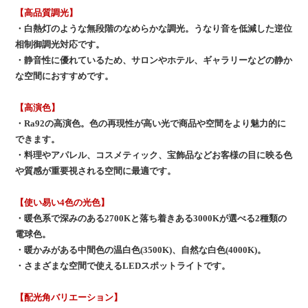
【高品質調光】
・白熱灯のような無段階のなめらかな調光。うなり音を低減した逆位
相制御調光対応です。
・静音性に優れているため、サロンやホテル、ギャラリーなどの静か
な空間におすすめです。
【高演色】
・Ra92の高演色。色の再現性が高い光で商品や空間をより魅力的に
できます。
・料理やアパレル、コスメティック、宝飾品などお客様の目に映る色
や質感が重要視される空間に最適です。
【使い易い4色の光色】
・暖色系で深みのある2700Kと落ち着きある3000Kが選べる2種類の
電球色。
・暖かみがある中間色の温白色(3500K)、自然な白色(4000K)。
・さまざまな空間で使えるLEDスポットライトです。
【配光角バリエーション】