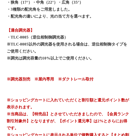
・狭角（17°）・中角（22°）・広角（35°）
・3種類の配光角をご用意しました。
・配光角の違いにより、光の当て方を選べます。
【適合調光器】
・TLC-0005（逆位相制御調光器）
※TLC-0005以外の調光器を使用される場合は、逆位相制御タイプを
ご使用ください。
※調光は調光容量の10%以上でご使用ください。
※調光器別売 ※屋内専用 ※ダクトレール取付
※ショッピングカートに入れていただくと割引額と還元ポイント数が
表示されます。
※当商品は、【特売品】とさせていただきましたので、【会員ランク
割引対象外】となりますが、【ポイント還元率】は2%とさらにお得
です。
※ショッピングカートに表示される単位で複数購入すると【まとめ割