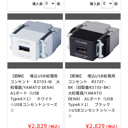
購入数
個
購入数
個
【即納】 埋込USB給電用
【即納】 埋込USB給電用
コンセント R3703-W 大
コンセント R3707-
和電器/YAMATO DENKI
BK（旧型番R3703-BK）
A1ポート（USB
大和電器/YAMATO
TypeA×1） ホワイト
DENKI A1ポート（USB
☆USBコンセントシリーズ
TypeA×1） ブラック
☆
☆USBコンセントシリーズ
☆
¥2,829
¥2,829
(税込)
(税込)