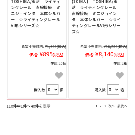
TOSHIBA/東芝 ライティ
(10個入) TOSHIBA/東
ングレール 直線接続 ミ
芝 ライティングレール
ニジョインタ 本体シルバ
直線接続 ミニジョイン
ー ☆ライティングレール
タ 本体シルバー ☆ライ
VI形シリーズ☆
ティングレールVI形シリー
ズ☆
希望小売価格:
¥1,628
(税込)
希望小売価格:
¥16,280
(税込)
¥895
¥8,140
価格:
(税込)
価格:
(税込)
在庫 20個
在庫 2箱
購入数
個
購入数
箱
110件中1件～40件を表示
1
2
3
次へ
最後へ