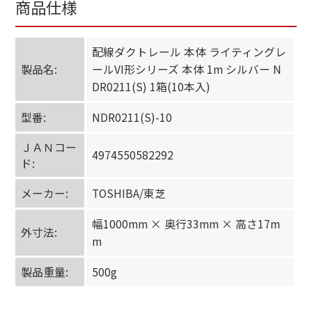
商品仕様
配線ダクトレール 本体 ライティングレ
製品名:
ールVI形シリーズ 本体 1m シルバー N
DR0211(S) 1箱(10本入)
型番:
NDR0211(S)-10
ＪＡＮコー
4974550582292
ド:
メーカー:
TOSHIBA/東芝
幅1000mm × 奥行33mm × 高さ17m
外寸法:
m
製品重量:
500g