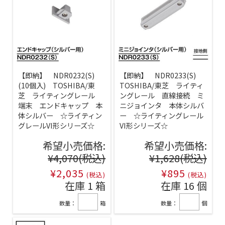
【即納】 NDR0232(S)
【即納】 NDR0233(S)
(10個入) TOSHIBA/東
TOSHIBA/東芝 ライティ
芝 ライティングレール
ングレール 直線接続 ミ
端末 エンドキャップ 本
ニジョインタ 本体シルバ
体シルバー ☆ライティン
ー ☆ライティングレール
グレールVI形シリーズ☆
VI形シリーズ☆
希望小売価格:
希望小売価格:
¥4,070
(税込)
¥1,628
(税込)
¥2,035
¥895
(税込)
(税込)
在庫 1 箱
在庫 16 個
数量：
箱
数量：
個