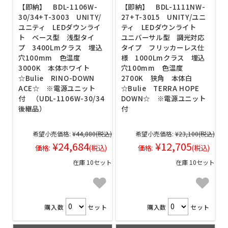
【即納】 BDL-1106W-
【即納】 BDL-1111NW-
30/34+T-3003 UNITY/
27+T-3015 UNITY/ユニ
ユニティ LEDダウンライ
ティ LEDダウンライト
ト ベース型 浅型タイ
ユニバーサル型 調光対応
プ 3400Lmクラス 埋込
タイプ フリッカーレス仕
穴100mm 色温度
様 1000Lmクラス 埋込
3000K 本体ホワイト
穴100mm 色温度
☆Bulie RINO-DOWN
2700K 狭角 本体白
ACE☆ ※電源ユニット
☆Bulie TERRA HOPE
付 （UDL-1106W-30/34
DOWN☆ ※電源ユニット
後継品）
付
希望小売価格:
¥44,880
(税込)
希望小売価格:
¥23,100
(税込)
¥24,684
¥12,705
価格:
(税込)
価格:
(税込)
在庫 10セット
在庫 10セット
購入数
セット
購入数
セット