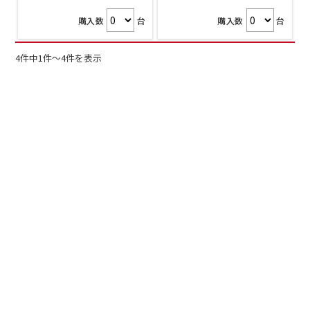
購入数
台
購入数
台
4件中1件～4件を表示