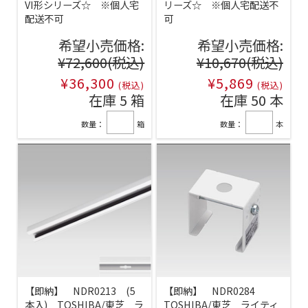
VI形シリーズ☆ ※個人宅
リーズ☆ ※個人宅配送不
配送不可
可
希望小売価格:
希望小売価格:
¥72,600
(税込)
¥10,670
(税込)
¥36,300
¥5,869
(税込)
(税込)
在庫 5 箱
在庫 50 本
数量：
箱
数量：
本
【即納】 NDR0213 (5
【即納】 NDR0284
本入) TOSHIBA/東芝 ラ
TOSHIBA/東芝 ライティ