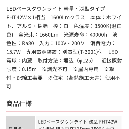
LEDベースダウンライト 軽量・浅型タイプ
FHT42W×1相当 1600Lmクラス 本体：ホワイ
ト、アルミ・樹脂 枠：白 色温度：3500K(温白
色) 全光束：1660Lm 光源寿命：40000h 演
色性：Ra80 入力：100V・200Ｖ 消費電力：
15.7W 専用電源装置：別置型(T-3001)付 LED
電球：内蔵 取付方法：埋込（φ125） 近接照射
限度：0.15m ※調光不可 ※屋内専用 ※取
付・配線工事要 ※住宅（断熱施工天井）使用不
可
商品仕様
LEDベースダウンライト 浅型 FHT42W
製品名:
×1相当 埋込穴径125mm 3500K ホワ