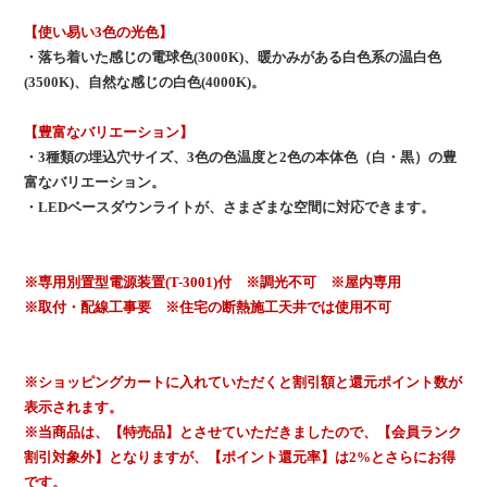
【使い易い3色の光色】
・落ち着いた感じの電球色(3000K)、暖かみがある白色系の温白色
(3500K)、自然な感じの白色(4000K)。
【豊富なバリエーション】
・3種類の埋込穴サイズ、3色の色温度と2色の本体色（白・黒）の豊
富なバリエーション。
・LEDベースダウンライトが、さまざまな空間に対応できます。
※専用別置型電源装置(T-3001)付 ※調光不可 ※屋内専用
※取付・配線工事要 ※住宅の断熱施工天井では使用不可
※ショッピングカートに入れていただくと割引額と還元ポイント数が
表示されます。
※当商品は、【特売品】とさせていただきましたので、【会員ランク
割引対象外】となりますが、【ポイント還元率】は2%とさらにお得
です。