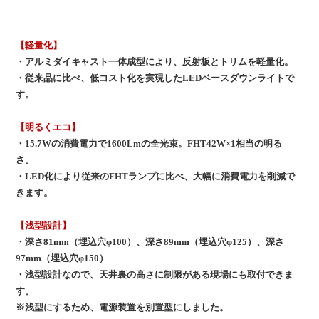
【軽量化】
・アルミダイキャスト一体成型により、反射板とトリムを軽量化。
・従来品に比べ、低コスト化を実現したLEDベースダウンライトで
す。
【明るくエコ】
・15.7Wの消費電力で1600Lmの全光束。FHT42W×1相当の明る
さ。
・LED化により従来のFHTランプに比べ、大幅に消費電力を削減で
きます。
【浅型設計】
・深さ81mm（埋込穴φ100）、深さ89mm（埋込穴φ125）、深さ
97mm（埋込穴φ150）
・浅型設計なので、天井裏の高さに制限がある現場にも取付できま
す。
※浅型にするため、電源装置を別置型にしました。