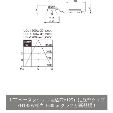
LEDベースダウン（埋込穴φ125）に浅型タイプ
FHT42W相当 1600Lmクラスが新登場！