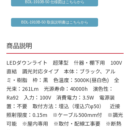
BDL-1910B-50 仕様図はこちらから
BDL-1910B-50 取扱説明書はこちらから
商品説明
LEDダウンライト 超薄型 什器・棚下用 100V
直結 調光対応タイプ 本体：ブラック、アル
ミ・樹脂 枠：黒 色温度：5000K(昼白色) 全
光束：261Lm 光源寿命：40000h 演色性：
Ra92 入力：100V 消費電力：3.5W 電源装
置：不要 取付方法：埋込（埋込穴φ50） 近接
照射限度：0.15m ※ケーブル500mm付 ※調光
可能 ※屋内専用 ※取付・配線工事要 ※断熱