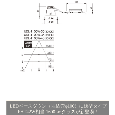
LEDベースダウン（埋込穴φ100）に浅型タイプ
FHT42W相当 1600Lmクラスが新登場！