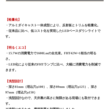
【軽量化】
・アルミダイキャスト一体成型により、反射板とトリムを軽量化。
・従来品に比べ、低コスト化を実現したLEDベースダウンライトで
す。
【明るくエコ】
・15.7Wの消費電力で1600Lmの全光束。FHT42W×1相当の明る
さ。
・LED化により従来のFHTランプに比べ、大幅に消費電力を削減で
きます。
【浅型設計】
・深さ81mm（埋込穴φ100）、深さ89mm（埋込穴φ125）、深さ
97mm（埋込穴φ150）
・浅型設計なので、天井裏の高さに制限がある現場にも取付できま
す。