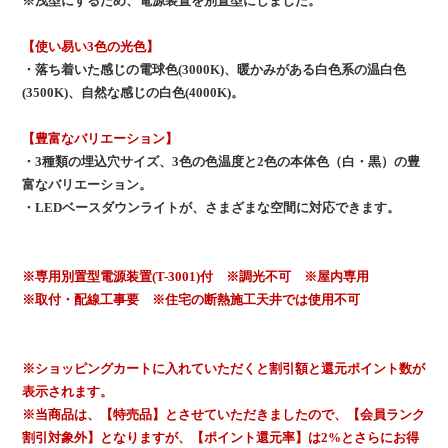
※浅型にするため、電源装置を別置型にしました。
【使い易い3色の光色】
・落ち着いた感じの電球色(3000K)、暖かみがある白色系の温白色
(3500K)、自然な感じの白色(4000K)。
【豊富なバリエーション】
・3種類の埋込穴サイズ、3色の色温度と2色の本体色（白・黒）の豊
富なバリエーション。
・LEDベースダウンライトが、さまざまな空間に対応できます。
※専用別置型電源装置(T-3001)付 ※調光不可 ※屋内専用
※取付・配線工事要 ※住宅の断熱施工天井では使用不可
※ショッピングカートに入れていただくと割引額と還元ポイント数が
表示されます。
※当商品は、【特売品】とさせていただきましたので、【会員ランク
割引対象外】となりますが、【ポイント還元率】は2%とさらにお得