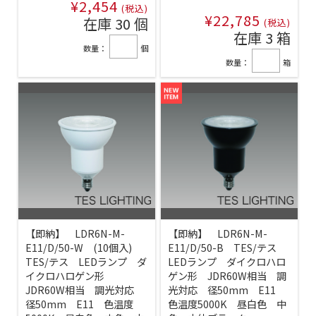
¥2,454
(税込)
¥22,785
在庫 30 個
(税込)
在庫 3 箱
数量：
個
数量：
箱
【即納】 LDR6N-M-
【即納】 LDR6N-M-
E11/D/50-W (10個入)
E11/D/50-B TES/テス
TES/テス LEDランプ ダ
LEDランプ ダイクロハロ
イクロハロゲン形
ゲン形 JDR60W相当 調
JDR60W相当 調光対応
光対応 径50mm E11
径50mm E11 色温度
色温度5000K 昼白色 中