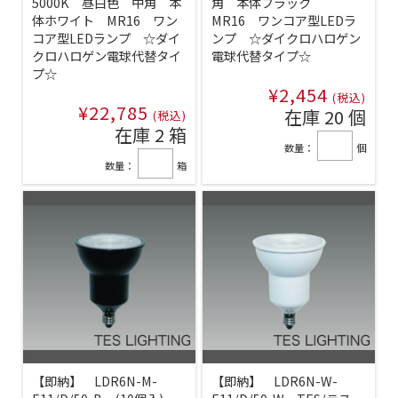
5000K 昼白色 中角 本
角 本体ブラック
体ホワイト MR16 ワン
MR16 ワンコア型LEDラ
コア型LEDランプ ☆ダイ
ンプ ☆ダイクロハロゲン
クロハロゲン電球代替タイ
電球代替タイプ☆
プ☆
¥2,454
(税込)
¥22,785
在庫 20 個
(税込)
在庫 2 箱
数量：
個
数量：
箱
【即納】 LDR6N-M-
【即納】 LDR6N-W-