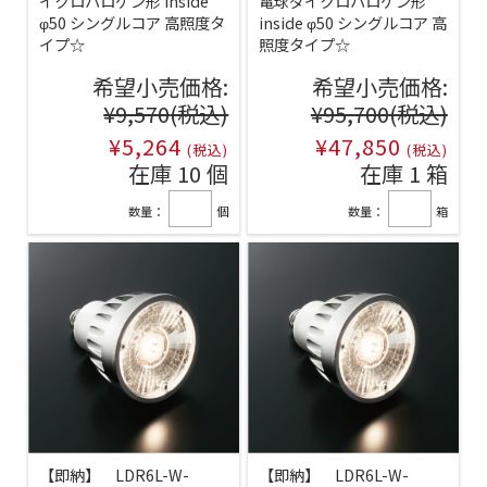
イクロハロゲン形 inside
電球ダイクロハロゲン形
φ50 シングルコア 高照度タ
inside φ50 シングルコア 高
イプ☆
照度タイプ☆
希望小売価格:
希望小売価格:
¥9,570
(税込)
¥95,700
(税込)
¥5,264
¥47,850
(税込)
(税込)
在庫 10 個
在庫 1 箱
数量：
個
数量：
箱
【即納】 LDR6L-W-
【即納】 LDR6L-W-