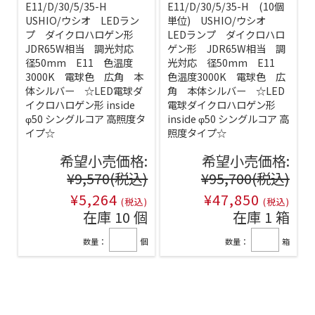
E11/D/30/5/35-H
E11/D/30/5/35-H (10個
USHIO/ウシオ LEDラン
単位) USHIO/ウシオ
プ ダイクロハロゲン形
LEDランプ ダイクロハロ
JDR65W相当 調光対応
ゲン形 JDR65W相当 調
径50mm E11 色温度
光対応 径50mm E11
3000K 電球色 広角 本
色温度3000K 電球色 広
体シルバー ☆LED電球ダ
角 本体シルバー ☆LED
イクロハロゲン形 inside
電球ダイクロハロゲン形
φ50 シングルコア 高照度タ
inside φ50 シングルコア 高
イプ☆
照度タイプ☆
希望小売価格:
希望小売価格:
¥9,570
(税込)
¥95,700
(税込)
¥5,264
¥47,850
(税込)
(税込)
在庫 10 個
在庫 1 箱
数量：
個
数量：
箱