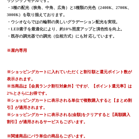
ッグシップモデルです。
・3種の配光（狭角、中角、広角）と3種類の光色（2400K、2700K、
3000K）を取り揃えております。
・ウシオならではの輪郭の美しいグラデーション配光を実現。
・LED素子を最適化により、約10%照度アップと演色性を向上。
・既存の調光器での調光（位相方式）にも対 応しています。
※屋内専用
※ショッピングカートに入れていただくと割引額と還元ポイント数が
表示されます。
※当商品は【会員ランク割引対象外】ですが、【ポイント還元率】は
2%とさらにお得です。
※ショッピングカートに表示される単位で複数購入すると【まとめ割
引】が適用されます。
※ショッピングカートに表示される[金額]をクリアすると【高額購入
割引】が適用されるサービスもございます。
※関連商品にバラ単位の商品もございます。