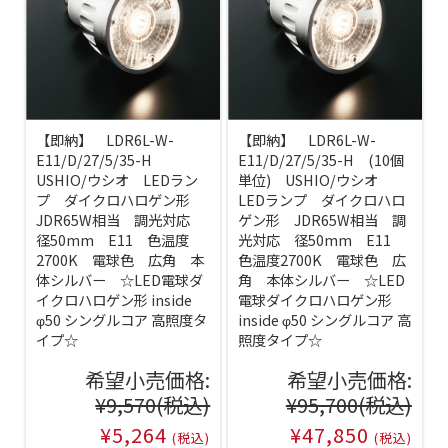
【即納】 LDR6L-W-
【即納】 LDR6L-W-
E11/D/27/5/35-H
E11/D/27/5/35-H (10個
USHIO/ウシオ LEDラン
単位) USHIO/ウシオ
プ ダイクロハロゲン形
LEDランプ ダイクロハロ
JDR65W相当 調光対応
ゲン形 JDR65W相当 調
径50mm E11 色温度
光対応 径50mm E11
2700K 電球色 広角 本
色温度2700K 電球色 広
体シルバー ☆LED電球ダ
角 本体シルバー ☆LED
イクロハロゲン形 inside
電球ダイクロハロゲン形
φ50 シングルコア 高照度タ
inside φ50 シングルコア 高
イプ☆
照度タイプ☆
希望小売価格:
希望小売価格:
¥9,570
(税込)
¥95,700
(税込)
¥5,264
¥47,850
(税込)
(税込)