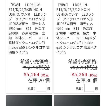
【即納】 LDR6L-W-
【即納】 LDR6L-N-
E11/D/24/5/35-HC-H
E11/D/27/5/12-HC-H
USHIO/ウシオ LEDラン
USHIO/ウシオ LEDラン
プ ダイクロハロゲン形
プ ダイクロハロゲン形
JDR65W相当 調光対応
JDR65W相当 調光対応
径50mm E11 色温度
径50mm E11 色温度
2400K 赤系電球色 広
2700K 電球色 狭角 本
角 本体シルバー ☆LED
体シルバー ☆LED電球ダ
電球ダイクロハロゲン形
イクロハロゲン形 inside
inside φ50 シングルコア 高
φ50 シングルコア 高演色タ
演色タイプ☆
イプ☆
希望小売価格:
希望小売価格:
¥9,570
(税込)
¥9,570
(税込)
¥5,264
¥5,264
(税込)
(税込)
在庫 20 個
在庫 30 個
数量：
個
数量：
個