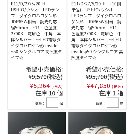
E11/D/27/5/20-H
E11/D/27/5/20-H (10個
USHIO/ウシオ LEDラン
単位) USHIO/ウシオ
プ ダイクロハロゲン形
LEDランプ ダイクロハロ
JDR65W相当 調光対応
ゲン形 JDR65W相当 調
径50mm E11 色温度
光対応 径50mm E11
2700K 電球色 中角 本
色温度2700K 電球色 中
体シルバー ☆LED電球ダ
角 本体シルバー ☆LED
イクロハロゲン形 inside
電球ダイクロハロゲン形
φ50 シングルコア 高照度タ
inside φ50 シングルコア 高
イプ☆
照度タイプ☆
希望小売価格:
希望小売価格:
¥9,570
(税込)
¥95,700
(税込)
¥5,264
¥47,850
(税込)
(税込)
在庫 10 個
在庫 1 箱
数量：
個
数量：
箱