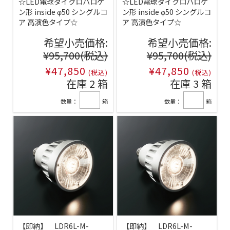
☆LED電球ダイクロハロゲ
☆LED電球ダイクロハロゲ
ン形 inside φ50 シングルコ
ン形 inside φ50 シングルコ
ア 高演色タイプ☆
ア 高演色タイプ☆
希望小売価格:
希望小売価格:
¥95,700
(税込)
¥95,700
(税込)
¥47,850
¥47,850
(税込)
(税込)
在庫 2 箱
在庫 3 箱
数量：
箱
数量：
箱
【即納】 LDR6L-M-
【即納】 LDR6L-M-