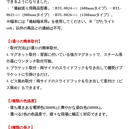
できるようになりました。
・「連結送り用商品型番」：BTL-9024-○○（600mmタイプ）・BTL-
9025-○○（900mmタイプ）・BTL-9026-○○（1200mmタイプ）。
※端末には『連結端末用』を使用してください。※「ぴたライト
soft」以外の商品との連結は不可。
【3通りの簡単取付】
・取付方法は3通りの簡単取付。
1. マグネット取付：背面に付いている強力マグネットで、スチール系
什器にワンタッチ取付可能。
2. ブラケット取付：両サイドのスライドフックを引き出して棚受けブ
ラケットに引掛けるだけ。
3. ビス留め取付：両サイドのスライドフックを引き出して直付け（ビ
ス留め）もできます。
【2種類の色温度】
・落ち着きある電球色(3000K)と爽やかな昼白色(5000K)。
・選べる2色の色温度で、様々な現場に幅広く対応できます。
【3種類の長さ】