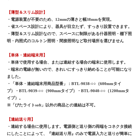
【薄型＆スリム設計】
・電源装置が不要のため、12mmの薄さと幅38mmを実現。
・省スペース設計により、器具が目立たず、すっきり設置できます。
・薄型＆スリム設計なので、スペースに制限がある什器照明・棚下照
明・内照式のコルトン照明・間接照明など取付場所を選びません
【単体・連結端末用】
・単体で使用する場合、または連結する場合の端末に使用します。
・端末の電線が無いので、きれいにすっきり納めることが可能になり
ました。
・「単体・連結端末用商品型番」：BTL-9038-○○（600mmタイ
プ）・BTL-9039-○○（900mmタイプ）・BTL-9040-○○（1200mmタ
イプ）。
※「ぴたライトsoft」以外の商品との連結は不可。
【連結送り用】
・連結する場合に使用します。電源側と送り側の両端をコネクタ接続
にしたことによって、『連結送り用』のみで電源入力と送りが簡単に