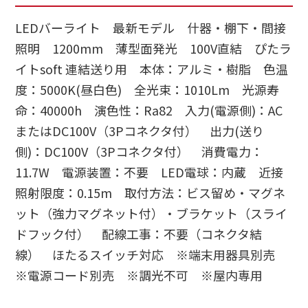
LEDバーライト 最新モデル 什器・棚下・間接
照明 1200mm 薄型面発光 100V直結 ぴたラ
イトsoft 連結送り用 本体：アルミ・樹脂 色温
度：5000K(昼白色) 全光束：1010Lm 光源寿
命：40000h 演色性：Ra82 入力(電源側)：AC
またはDC100V（3Pコネクタ付） 出力(送り
側)：DC100V（3Pコネクタ付） 消費電力：
11.7W 電源装置：不要 LED電球：内蔵 近接
照射限度：0.15m 取付方法：ビス留め・マグネ
ット（強力マグネット付）・ブラケット（スライ
ドフック付） 配線工事：不要（コネクタ結
線） ほたるスイッチ対応 ※端末用器具別売
※電源コード別売 ※調光不可 ※屋内専用