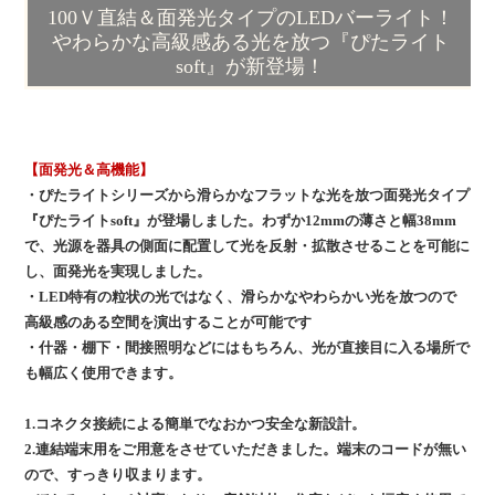
100Ｖ直結＆面発光タイプのLEDバーライト！
やわらかな高級感ある光を放つ『ぴたライト
soft』が新登場！
【面発光＆高機能】
・ぴたライトシリーズから滑らかなフラットな光を放つ面発光タイプ
『ぴたライトsoft』が登場しました。わずか12mmの薄さと幅38mm
で、光源を器具の側面に配置して光を反射・拡散させることを可能に
し、面発光を実現しました。
・LED特有の粒状の光ではなく、滑らかなやわらかい光を放つので
高級感のある空間を演出することが可能です
・什器・棚下・間接照明などにはもちろん、光が直接目に入る場所で
も幅広く使用できます。
1.コネクタ接続による簡単でなおかつ安全な新設計。
2.連結端末用をご用意をさせていただきました。端末のコードが無い
ので、すっきり収まります。