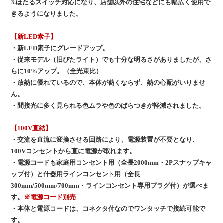
3.ほたるスイッチ対応になり、店舗以外の住宅などにも幅広く使用で
きるようになりました。
【新LED素子】
・新LED素子にグレードアップ。
・従来モデル（旧ぴたライト）でも十分な明るさがありましたが、さ
らに10%アップ。（全光束比）
・放熱に優れているので、本体が熱くならず、熱の心配がいりませ
ん。
・間接光に多く見られる色ムラや色のばらつきが軽減されました。
【100V直結】
・交流を直流に変換させる回路により、電源装置が不要となり、
100Vコンセントから直に電源が取れます。
・電源コードも家庭用コンセント用（全長2000mm・2Pスナップキャ
ップ付）と什器用ラインコンセント用（全長
300mm/500mm/700mm・ラインコンセント専用プラグ付）が選べま
す。
※電源コード別売
・本体と電源コードは、コネクタ付なのでワンタッチで接続可能で
す。