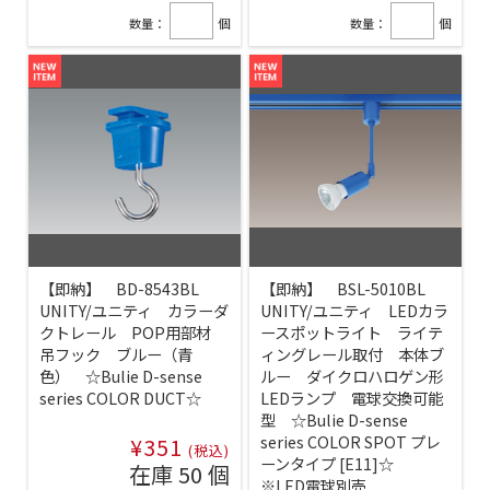
数量：
個
数量：
個
【即納】 BD-8543BL
【即納】 BSL-5010BL
UNITY/ユニティ カラーダ
UNITY/ユニティ LEDカラ
クトレール POP用部材
ースポットライト ライテ
吊フック ブルー（青
ィングレール取付 本体ブ
色） ☆Bulie D-sense
ルー ダイクロハロゲン形
series COLOR DUCT☆
LEDランプ 電球交換可能
型 ☆Bulie D-sense
series COLOR SPOT プレ
¥351
(税込)
ーンタイプ [E11]☆
在庫 50 個
※LED電球別売