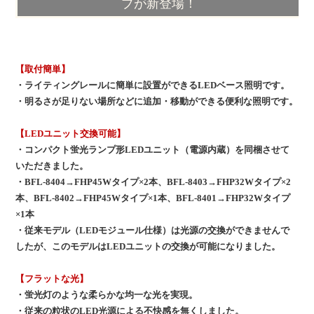
プが新登場！
【取付簡単】
・ライティングレールに簡単に設置ができるLEDベース照明です。
・明るさが足りない場所などに追加・移動ができる便利な照明です。
【LEDユニット交換可能】
・コンパクト蛍光ランプ形LEDユニット（電源内蔵）を同梱させて
いただきました。
・BFL-8404→FHP45Wタイプ×2本、BFL-8403→FHP32Wタイプ×2
本、BFL-8402→FHP45Wタイプ×1本、BFL-8401→FHP32Wタイプ
×1本
・従来モデル（LEDモジュール仕様）は光源の交換ができませんで
したが、このモデルはLEDユニットの交換が可能になりました。
【フラットな光】
・蛍光灯のような柔らかな均一な光を実現。
・従来の粒状のLED光源による不快感を無くしました。