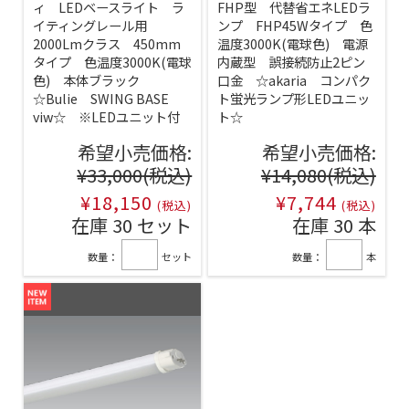
ィ LEDベースライト ラ
FHP型 代替省エネLEDラ
イティングレール用
ンプ FHP45Wタイプ 色
2000Lmクラス 450mm
温度3000K(電球色) 電源
タイプ 色温度3000K(電球
内蔵型 誤接続防止2ピン
色) 本体ブラック
口金 ☆akaria コンパク
☆Bulie SWING BASE
ト蛍光ランプ形LEDユニッ
viw☆ ※LEDユニット付
ト☆
希望小売価格:
希望小売価格:
¥33,000
(税込)
¥14,080
(税込)
¥18,150
¥7,744
(税込)
(税込)
在庫 30 セット
在庫 30 本
数量：
セット
数量：
本