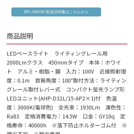
BFL-8401W 取扱説明書はこちらから
商品説明
LEDベースライト ライティングレール用
2000Lmクラス 450mmタイプ 本体：ホワイ
ト アルミ・樹脂・鋼 入力：100V 近接照射限
度：0.1m 首振角度：180°取付方法：ライティン
グレール取付レバー式 コンパクト蛍光ランプ形
LEDユニット(AHP-D32L/15-AP2×1)付 色温
度：3000K(電球色) 全光束：1930Lm 演色性：
Ra83 定格消費電力：14.5W 口金：GY10q 定
格寿命：40000h ※落下防止ホルダーゴム付 ※
調光不可 ※屋内専用