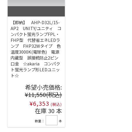
【即納】 AHP-D32L/15-
AP2 UNITY/ユニティ コ
ンパクト蛍光ランプFPL・
FHP型 代替省エネLEDラ
ンプ FHP32Wタイプ 色
温度3000K(電球色) 電源
内蔵型 誤接続防止2ピン
口金 ☆akaria コンパク
ト蛍光ランプ形LEDユニッ
ト☆
希望小売価格:
¥11,550
(税込)
¥6,353
(税込)
在庫 30 本
数量：
本