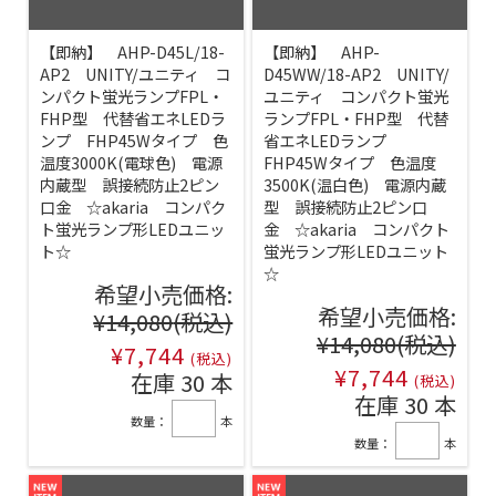
【即納】 AHP-D45L/18-
【即納】 AHP-
AP2 UNITY/ユニティ コ
D45WW/18-AP2 UNITY/
ンパクト蛍光ランプFPL・
ユニティ コンパクト蛍光
FHP型 代替省エネLEDラ
ランプFPL・FHP型 代替
ンプ FHP45Wタイプ 色
省エネLEDランプ
温度3000K(電球色) 電源
FHP45Wタイプ 色温度
内蔵型 誤接続防止2ピン
3500K(温白色) 電源内蔵
口金 ☆akaria コンパク
型 誤接続防止2ピン口
ト蛍光ランプ形LEDユニッ
金 ☆akaria コンパクト
ト☆
蛍光ランプ形LEDユニット
☆
希望小売価格:
希望小売価格:
¥14,080
(税込)
¥14,080
(税込)
¥7,744
(税込)
¥7,744
在庫 30 本
(税込)
在庫 30 本
数量：
本
数量：
本