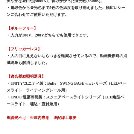
爽やかな昼白色(5000K)、青みがかった昼光色(6500K)。
・電球色から昼光色まで5色の色温度を取り揃えました。幅広いシー
ンに合わせてご使用いただけます。
【ボルトフリー】
・入力が100V、200Vどちらでも使用できます。
【フリッカーレス】
・人の目に見えないちらつきを軽減させているので、動画撮影時の点
滅現象も解消しました。
【適合奨励照明器具】
・UNITY/ユニティ製：Bulie SWING BASE viwシリーズ（LEDベー
スライト ライティングレール用）
・ENDO/遠藤照明製：スクエアベースライトシリーズ（LED角型ベ
ースライト 埋込・直付兼用）
※調光不可 ※屋内専用 ※配線工事要