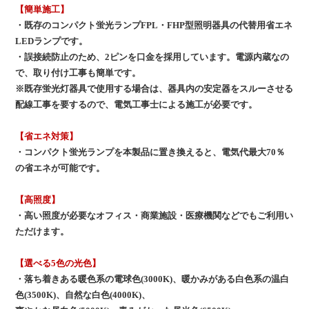
【簡単施工】
・既存のコンパクト蛍光ランプFPL・FHP型照明器具の代替用省エネ
LEDランプです。
・誤接続防止のため、2ピンを口金を採用しています。電源内蔵なの
で、取り付け工事も簡単です。
※既存蛍光灯器具で使用する場合は、器具内の安定器をスルーさせる
配線工事を要するので、電気工事士による施工が必要です。
【省エネ対策】
・コンパクト蛍光ランプを本製品に置き換えると、電気代最大70％
の省エネが可能です。
【高照度】
・高い照度が必要なオフィス・商業施設・医療機関などでもご利用い
ただけます。
【選べる5色の光色】
・落ち着きある暖色系の電球色(3000K)、暖かみがある白色系の温白
色(3500K)、自然な白色(4000K)、