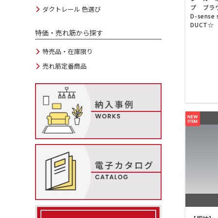
プ ブラウ
ダクトレール 色選び
D-sense 
DUCT☆
特価・売れ筋から探す
特売品・在庫限り
売れ筋定番商品