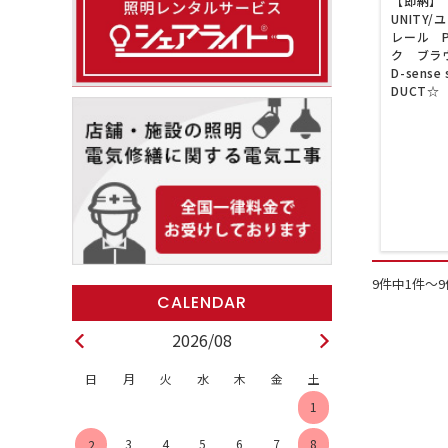
【即納】 
UNITY
レール 
ク ブラウ
D-sense 
DUCT☆
9件中1件～
2026/08
日
月
火
水
木
金
土
1
3
4
5
6
7
8
2