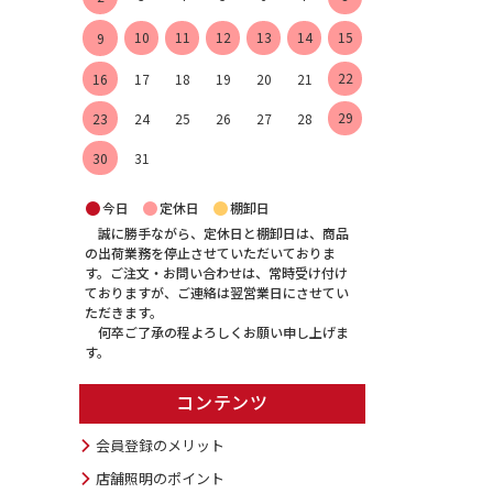
10
11
12
13
14
15
9
22
16
17
18
19
20
21
29
23
24
25
26
27
28
30
31
●
●
●
今日
定休日
棚卸日
誠に勝手ながら、定休日と棚卸日は、商品
の出荷業務を停止させていただいておりま
す。ご注文・お問い合わせは、常時受け付け
ておりますが、ご連絡は翌営業日にさせてい
ただきます。
何卒ご了承の程よろしくお願い申し上げま
す。
コンテンツ
会員登録のメリット
店舗照明のポイント