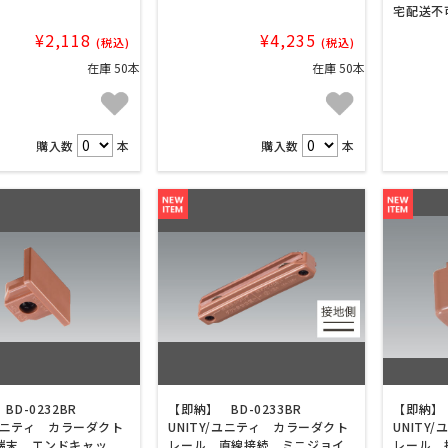
宅配送不
¥2,118
¥4,235
(税込)
(税込)
在庫 50本
在庫 50本
購入数
本
購入数
本
BD-0232BR
【即納】 BD-0233BR
【即納】 
/ユニティ カラーダクト
UNITY/ユニティ カラーダクト
UNITY
端末 エンドキャッ
レール 直線接続 ミニジョイ
レール 