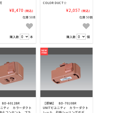
可
COLOR DUCT☆
¥8,470
¥2,057
(税込)
(税込)
在庫 50本
在庫 50個
購入数
本
購入数
個
BD-6012BR
【即納】 BD-7010BR
/ユニティ カラーダクト
UNITY/ユニティ カラーダクト
抜止コンセント ブラ
レール 引掛シーリングボデ