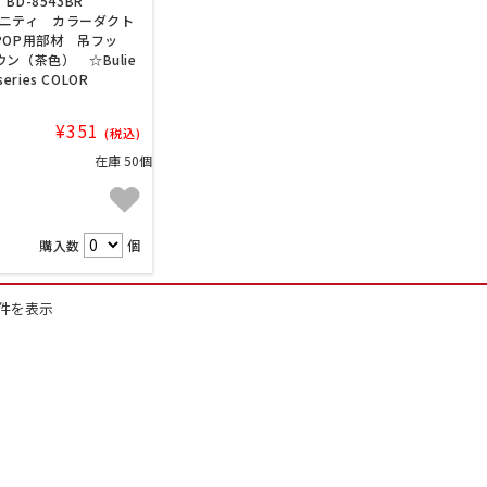
BD-8543BR
/ユニティ カラーダクト
POP用部材 吊フッ
ン（茶色） ☆Bulie
series COLOR
¥351
(税込)
在庫 50個
購入数
個
9件を表示